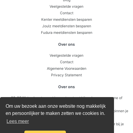
Veelgestelde vragen
Contact
Kenter meetdiensten besparen
Joulz meetdiensten besparen
Fudura meetdiensten besparen
Over ons
Veelgestelde vragen
Contact
Algemene Voorwaarden
Privacy Statement
Over ons
26-05 Wat gebeurt er met je meetcontract bij verkoop, overname of
faillissement?
Om uw bezoek aan onze website nog makkelijk
12-05 Submetering – wanneer is het slim om intern door te meten binnen je
en persoonlijker te maken zetten we cookies in.
pand of VvE?
Lees meer
21-04 Waarom energie besparen niet begint bij je verbruik, maar bij je
vaste kosten