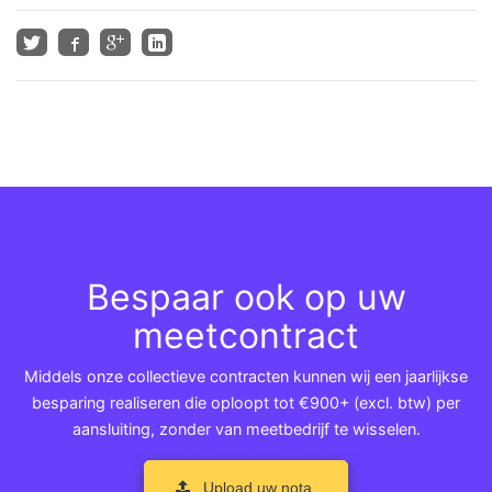
Bespaar ook op uw
meetcontract
Middels onze collectieve contracten kunnen wij een jaarlijkse
besparing realiseren die oploopt tot €900+ (excl. btw) per
aansluiting, zonder van meetbedrijf te wisselen.
Upload uw nota.