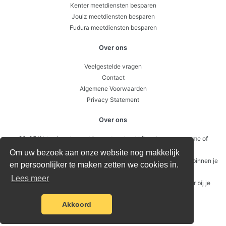
Kenter meetdiensten besparen
Joulz meetdiensten besparen
Fudura meetdiensten besparen
Over ons
Veelgestelde vragen
Contact
Algemene Voorwaarden
Privacy Statement
Over ons
26-05 Wat gebeurt er met je meetcontract bij verkoop, overname of
faillissement?
Om uw bezoek aan onze website nog makkelijk
12-05 Submetering – wanneer is het slim om intern door te meten binnen je
en persoonlijker te maken zetten we cookies in.
pand of VvE?
Lees meer
21-04 Waarom energie besparen niet begint bij je verbruik, maar bij je
vaste kosten
Akkoord