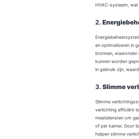
HVAC-systeem, wat le
2.
Energiebeh
Energiebeheersystem
en optimaliseren in 
bronnen, waaronder 
kunnen worden gepro
in gebruik zijn, waar
3.
Slimme ver
Slimme verlichtings
verlichting efficiën
meetdiensten om gede
of per kamer. Door l
helpen slimme verlic