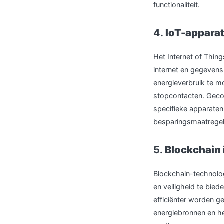
functionaliteit.
4.
IoT-appara
Het Internet of Thin
internet en gegeven
energieverbruik te m
stopcontacten. Geco
specifieke apparaten 
besparingsmaatregel
5.
Blockchain 
Blockchain-technolog
en veiligheid te bied
efficiënter worden g
energiebronnen en he