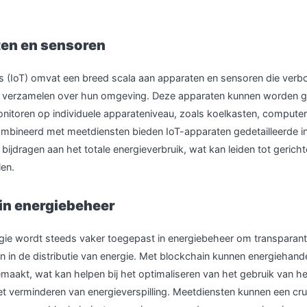
ten en sensoren
gs (IoT) omvat een breed scala aan apparaten en sensoren die verb
s verzamelen over hun omgeving. Deze apparaten kunnen worden g
onitoren op individuele apparateniveau, zoals koelkasten, computer
mbineerd met meetdiensten bieden IoT-apparaten gedetailleerde in
bijdragen aan het totale energieverbruik, wat kan leiden tot gericht
en.
in energiebeheer
ie wordt steeds vaker toegepast in energiebeheer om transparanti
en in de distributie van energie. Met blockchain kunnen energiehande
emaakt, wat kan helpen bij het optimaliseren van het gebruik van h
t verminderen van energieverspilling. Meetdiensten kunnen een cruci