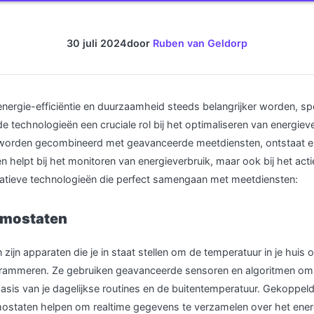
30 juli 2024
door
Ruben van Geldorp
 energie-efficiëntie en duurzaamheid steeds belangrijker worden, sp
 technologieën een cruciale rol bij het optimaliseren van energiev
worden gecombineerd met geavanceerde meetdiensten, ontstaat er
een helpt bij het monitoren van energieverbruik, maar ook bij het acti
ovatieve technologieën die perfect samengaan met meetdiensten:
rmostaten
ijn apparaten die je in staat stellen om de temperatuur in je huis o
ogrammeren. Ze gebruiken geavanceerde sensoren en algoritmen om 
basis van je dagelijkse routines en de buitentemperatuur. Gekoppe
staten helpen om realtime gegevens te verzamelen over het energ