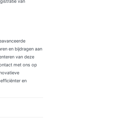
istratie van
geavanceerde
aren en bijdragen aan
enteren van deze
contact met ons op
nnovatieve
fficiënter en