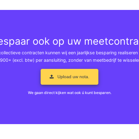
espaar ook op uw meetcontra
llectieve contracten kunnen wij een jaarlijkse besparing realiseren
900+ (excl. btw) per aansluiting, zonder van meetbedrijf te wissele
Upload uw nota.
We gaan direct kijken wat ook ú kunt besparen.