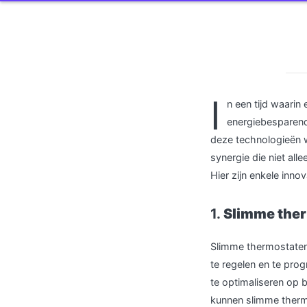
I
n een tijd waarin
energiebesparende
deze technologieën 
synergie die niet all
Hier zijn enkele inn
1.
Slimme the
Slimme thermostaten z
te regelen en te pr
te optimaliseren op 
kunnen slimme thermo