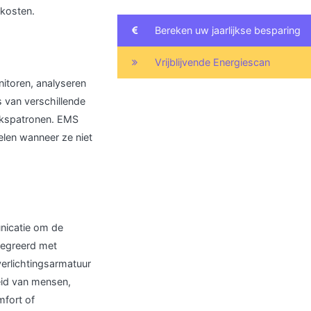
ekosten.
Bereken uw jaarlijkse besparing
Vrijblijvende Energiescan
itoren, analyseren
 van verschillende
ikspatronen. EMS
len wanneer ze niet
nicatie om de
tegreerd met
verlichtingsarmatuur
heid van mensen,
mfort of