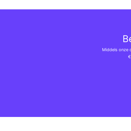
B
Middels onze co
€