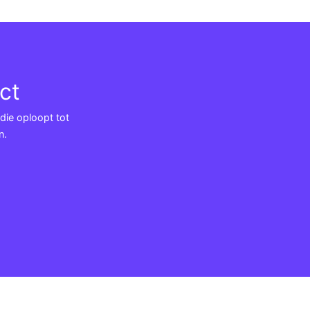
ct
 die oploopt tot
n.