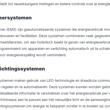
idt tot nauwkeurigere metingen en betere controle over je energi
eersystemen
en (EMS) zijn geautomatiseerde systemen die energieverbruik mon
gebouwen en faciliteiten. Deze systemen combineren vaak gegevens
meetdiensten, om een holistisch beeld te geven van energieverbru
grammeerd om apparaten en verlichting automatisch uit te schake
door energieverspilling wordt verminderd.
lichtingssystemen
systemen maken gebruik van LED-technologie en draadloze commu
t te regelen en te automatiseren. Deze systemen kunnen worden geïn
tailleerde informatie te verstrekken over het energieverbruik per 
ichtniveaus aan te passen aan het natuurlijke licht en de aanwezig
htingssystemen om energie te besparen zonder in te boeten op co