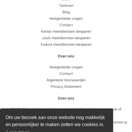
Tarieven
Blog
Veelgestelde vragen
Contact
Kenter meetdiensten besparen
Joulz meetdiensten besparen
Fudura meetdiensten besparen
Over ons
Veelgestelde vragen
Contact
Algemene Voorwaarden
Privacy Statement
Over ons
26-05 Wat gebeurt er met je meetcontract bij verkoop, overname of
faillissement?
Om uw bezoek aan onze website nog makkelijk
12-05 Submetering – wanneer is het slim om intern door te meten binnen je
en persoonlijker te maken zetten we cookies in.
pand of VvE?