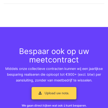
Bespaar ook op uw
meetcontract
Middels onze collectieve contracten kunnen wij een jaarlijkse
besparing realiseren die oploopt tot €900+ (excl. btw) per
aansluiting, zonder van meetbedrijf te wisselen.
Upload uw nota.
We gaan direct kijken wat ook ú kunt besparen.