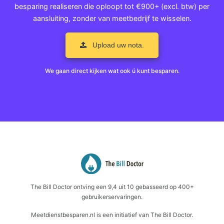
besparing realiseren die oploopt tot €900+ (excl. btw) per
aansluiting, zonder van meetbedrijf te wisselen.
Upload uw nota.
We gaan direct kijken wat ook ú kunt besparen.
The Bill Doctor
ontving een
9,4
uit
10
gebasseerd op
400+
gebruikerservaringen.
Meetdienstbesparen.nl is een initiatief van The Bill Doctor.