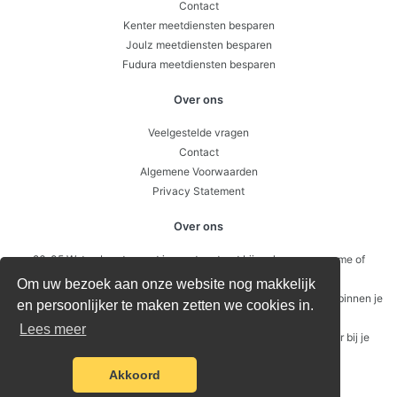
Contact
Kenter meetdiensten besparen
Joulz meetdiensten besparen
Fudura meetdiensten besparen
Over ons
Veelgestelde vragen
Contact
Algemene Voorwaarden
Privacy Statement
Over ons
26-05 Wat gebeurt er met je meetcontract bij verkoop, overname of
faillissement?
Om uw bezoek aan onze website nog makkelijk
12-05 Submetering – wanneer is het slim om intern door te meten binnen je
en persoonlijker te maken zetten we cookies in.
pand of VvE?
Lees meer
21-04 Waarom energie besparen niet begint bij je verbruik, maar bij je
vaste kosten
Akkoord