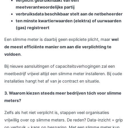
verplicht gebruikmaakt van een
meetverantwoordelijke partij
verbruiksdata beschikbaar stelt aan de netbeheerder
ten minste kwartierwaarden (elektra) of uurwaarden
(gas) registreert
Een slimme meter is daarbij geen expliciete plicht, maar
wel
de meest efficiënte manier om aan die verplichting te
voldoen
.
Bij nieuwe aansluitingen of capaciteitsverhogingen zal een
meetbedrijf vrijwel altijd een slimme meter installeren. Bij oude
installaties hangt het af van je contract en situatie.
3. Waarom kiezen steeds meer bedrijven tóch voor slimme
meters?
Zelfs als het niet verplicht is, stappen veel organisaties
vrijwillig over op slimme meters. De reden? Data-inzicht = grip
op verbruik = kans op besparing. Met een slimme meter kun