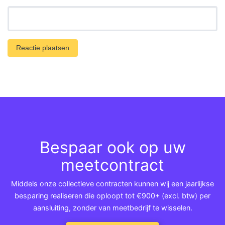
Bespaar ook op uw
meetcontract
Middels onze collectieve contracten kunnen wij een jaarlijkse
besparing realiseren die oploopt tot €900+ (excl. btw) per
aansluiting, zonder van meetbedrijf te wisselen.