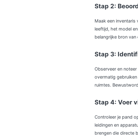
Stap 2: Beoord
Maak een inventaris v
leeftijd, het model e
belangrijke bron van e
Stap 3: Ident
Observeer en noteer 
overmatig gebruiken 
ruimtes. Bewustwordi
Stap 4: Voer v
Controleer je pand o
leidingen en apparatu
brengen die directe 