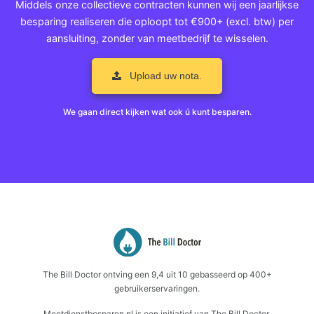
Middels onze collectieve contracten kunnen wij een jaarlijkse
besparing realiseren die oploopt tot €900+ (excl. btw) per
aansluiting, zonder van meetbedrijf te wisselen.
Upload uw nota.
We gaan direct kijken wat ook ú kunt besparen.
The Bill Doctor
ontving een
9,4
uit
10
gebasseerd op
400+
gebruikerservaringen.
Meetdienstbesparen.nl is een initiatief van The Bill Doctor.