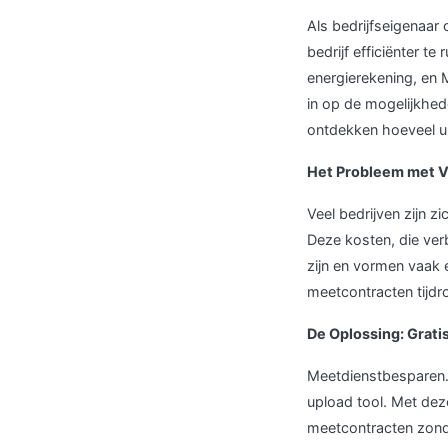
Als bedrijfseigenaa
bedrijf efficiënter t
energierekening, en 
in op de mogelijkhed
ontdekken hoeveel u
Het Probleem met 
Veel bedrijven zijn z
Deze kosten, die ver
zijn en vormen vaak 
meetcontracten tijdr
De Oplossing: Grati
Meetdienstbesparen.n
upload tool. Met dez
meetcontracten zonde