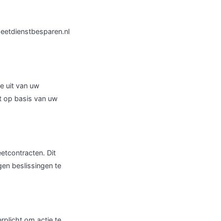
Meetdienstbesparen.nl
e uit van uw
t op basis van uw
etcontracten. Dit
gen beslissingen te
erplicht om actie te