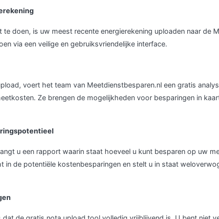
ierekening
t te doen, is uw meest recente energierekening uploaden naar de 
oen via een veilige en gebruiksvriendelijke interface.
pload, voert het team van Meetdienstbesparen.nl een gratis analys
eetkosten. Ze brengen de mogelijkheden voor besparingen in kaar
ringspotentieel
tvangt u een rapport waarin staat hoeveel u kunt besparen op uw me
ht in de potentiële kostenbesparingen en stelt u in staat weloverwo
gen
 dat de gratis nota upload tool volledig vrijblijvend is. U bent niet v