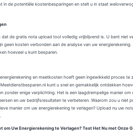
ht in de potentiële kostenbesparingen en stelt u in staat weloverwo
gen
 dat de gratis nota upload tool volledig vrijblijvend is. U bent niet v
jn geen kosten verbonden aan de analyse van uw energierekening. He
ken hoeveel u kunt besparen.
energierekening en meetkosten hoeft geen ingewikkeld proces te zi
 Meetdienstbesparen.nl kunt u snel en gemakkelijk ontdekken hoev
 zonder enige verplichting. Het is een laagdrempelige manier om
ersen en uw bedrijfsresultaten te verbeteren. Waarom zou u niet p
tieve manier om uw energierekening te verlagen? Upload nu uw not
.
et om Uw Energierekening te Verlagen? Test Het Nu met Onze G