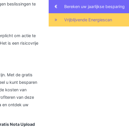
gen beslissingen te
Bereken uw jaarlijkse besparing
Vrijblijvende Energiescan
erplicht om actie te
t is een risicovrije
jn. Met de gratis
eel u kunt besparen
 de kosten van
rofiteren van deze
a en ontdek uw
ratis Nota Upload