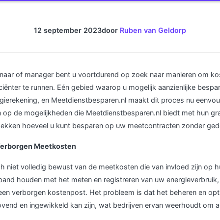
12 september 2023
door
Ruben van Geldorp
genaar of manager bent u voortdurend op zoek naar manieren om ko
iciënter te runnen. Eén gebied waarop u mogelijk aanzienlijke bespa
ergierekening, en Meetdienstbesparen.nl maakt dit proces nu eenvoud
 op de mogelijkheden die Meetdienstbesparen.nl biedt met hun grat
ekken hoeveel u kunt besparen op uw meetcontracten zonder gedoe
Verborgen Meetkosten
ich niet volledig bewust van de meetkosten die van invloed zijn op 
band houden met het meten en registreren van uw energieverbruik, 
een verborgen kostenpost. Het probleem is dat het beheren en opt
ovend en ingewikkeld kan zijn, wat bedrijven ervan weerhoudt om 