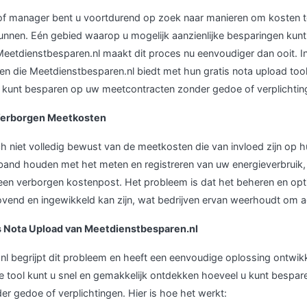
r of manager bent u voortdurend op zoek naar manieren om kosten 
e runnen. Eén gebied waarop u mogelijk aanzienlijke besparingen kunt 
Meetdienstbesparen.nl maakt dit proces nu eenvoudiger dan ooit. 
en die Meetdienstbesparen.nl biedt met hun gratis nota upload too
 kunt besparen op uw meetcontracten zonder gedoe of verplichtin
Verborgen Meetkosten
ich niet volledig bewust van de meetkosten die van invloed zijn op 
band houden met het meten en registreren van uw energieverbruik, 
een verborgen kostenpost. Het probleem is dat het beheren en opt
ovend en ingewikkeld kan zijn, wat bedrijven ervan weerhoudt om 
s Nota Upload van Meetdienstbesparen.nl
l begrijpt dit probleem en heeft een eenvoudige oplossing ontwikk
e tool kunt u snel en gemakkelijk ontdekken hoeveel u kunt bespa
r gedoe of verplichtingen. Hier is hoe het werkt: