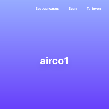
Bespaarcases
Scan
Tarieven
airco1