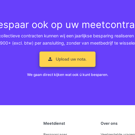
espaar ook op uw meetcontra
llectieve contracten kunnen wij een jaarlijkse besparing realiseren
900+ (excl. btw) per aansluiting, zonder van meetbedrijf te wissele
Upload uw nota.
We gaan direct kijken wat ook ú kunt besparen.
Meetdienst
Over ons
Bespaarcases
Veelgestelde vragen