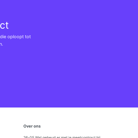
ct
 die oploopt tot
n.
Over ons
26-05 Wat gebeurt er met je meetcontract bij