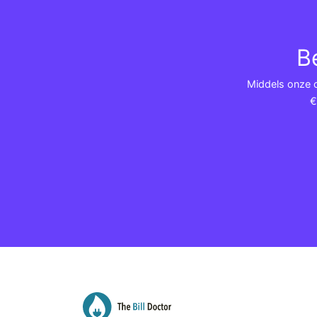
B
Middels onze co
€