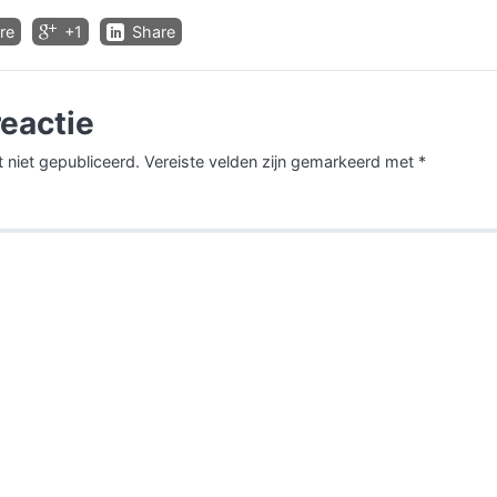
re
+1
Share
reactie
 niet gepubliceerd.
Vereiste velden zijn gemarkeerd met
*