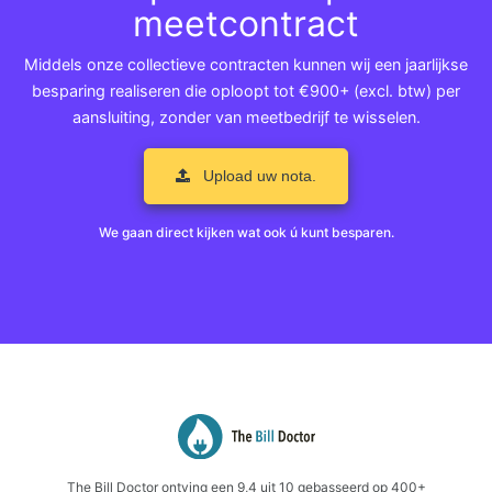
meetcontract
Middels onze collectieve contracten kunnen wij een jaarlijkse
besparing realiseren die oploopt tot €900+ (excl. btw) per
aansluiting, zonder van meetbedrijf te wisselen.
Upload uw nota.
We gaan direct kijken wat ook ú kunt besparen.
The Bill Doctor
ontving een
9,4
uit
10
gebasseerd op
400+