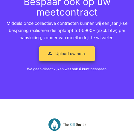
Bespaar ook op uw
meetcontract
Middels onze collectieve contracten kunnen wij een jaarlijkse
besparing realiseren die oploopt tot €900+ (excl. btw) per
aansluiting, zonder van meetbedrijf te wisselen.
Upload uw nota.
We gaan direct kijken wat ook ú kunt besparen.