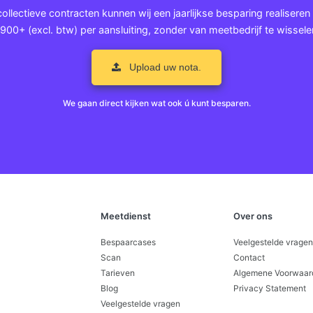
llectieve contracten kunnen wij een jaarlijkse besparing realiseren
900+ (excl. btw) per aansluiting, zonder van meetbedrijf te wissele
Upload uw nota.
We gaan direct kijken wat ook ú kunt besparen.
Meetdienst
Over ons
Bespaarcases
Veelgestelde vragen
Scan
Contact
Tarieven
Algemene Voorwaar
Blog
Privacy Statement
Veelgestelde vragen