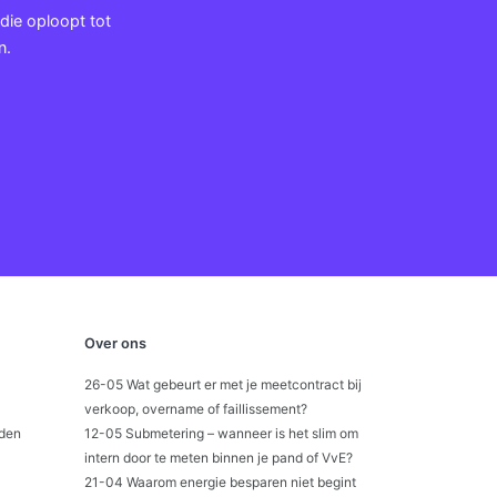
 die oploopt tot
n.
Over ons
26-05 Wat gebeurt er met je meetcontract bij
verkoop, overname of faillissement?
den
12-05 Submetering – wanneer is het slim om
intern door te meten binnen je pand of VvE?
21-04 Waarom energie besparen niet begint